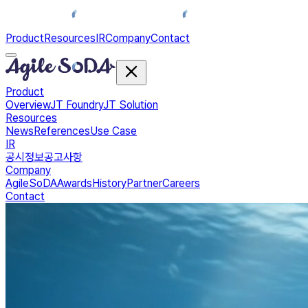
Product
Resources
IR
Company
Contact
Product
Overview
JT Foundry
JT Solution
Resources
News
References
Use Case
IR
공시정보
공고사항
Company
AgileSoDA
Awards
History
Partner
Careers
Contact